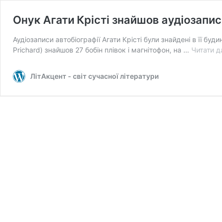
Онук Агати Крісті знайшов аудіозапис ї
Аудіозаписи автобіографії Агати Крісті були знайдені в її б
Prichard) знайшов 27 бобін плівок і магнітофон, на …
Читати д
ЛітАкцент - світ сучасної літератури