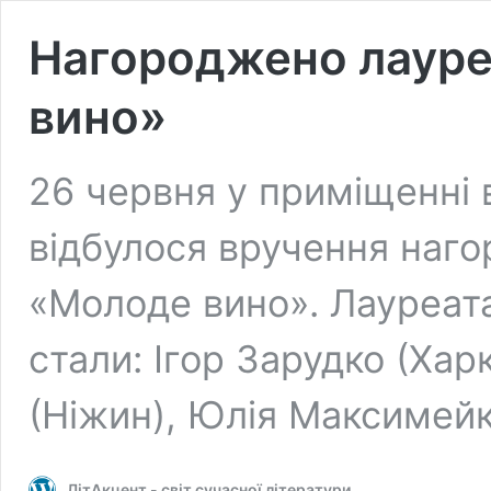
Нагороджено лауре
вино»
26 червня у приміщенні
відбулося вручення наг
«Молоде вино». Лауреат
стали: Ігор Зарудко (Хар
(Ніжин), Юлія Максимей
ЛітАкцент - світ сучасної літератури