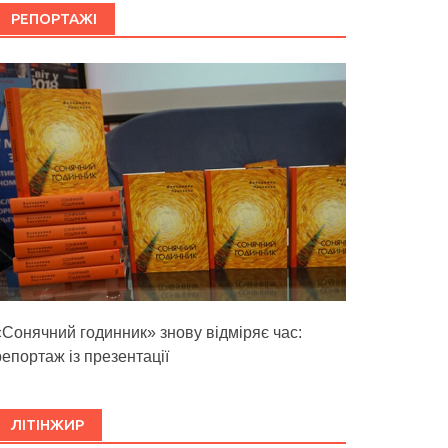
РЕПОРТАЖІ
«Сонячний годинник» знову відміряє час:
репортаж із презентації
ЛІТІНЖИР