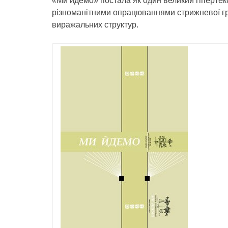
«Ми йдемо» постала як один великий гіпертек
різноманітними опрацюваннями стрижневої гр
виражальних структур.