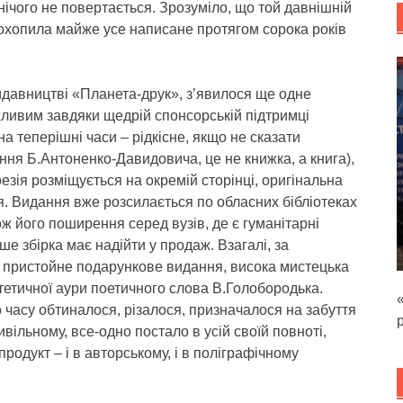
 нічого не повертається. Зрозуміло, що той давнішній
охопила майже усе написане протягом сорока років
идавництві «Планета-друк», з’явилося ще одне
ливим завдяки щедрій спонсорській підтримці
 теперішні часи – рідкісне, якщо не сказати
ння Б.Антоненко-Давидовича, це не книжка, а книга),
езія розміщується на окремій сторінці, оригінальна
. Видання вже розсилається по обласних бібліотеках
ож його поширення серед вузів, де є гуманітарні
ше збірка має надійти у продаж. Взагалі, за
 пристойне подарункове видання, висока мистецька
тетичної аури поетичного слова В.Голобородька.
 часу обтиналося, різалося, призначалося на забуття
вільному, все-одно постало в усій своїй повноті,
одукт – і в авторському, і в поліграфічному