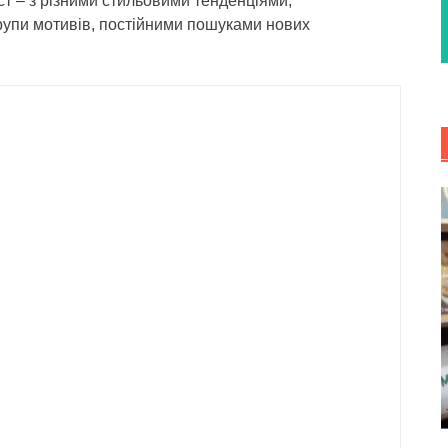
ст – з різними стильовими тенденціями,
упи мотивів, постійними пошуками нових