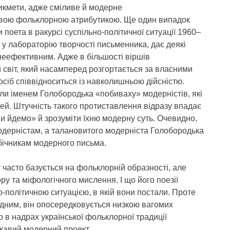
икмети, адже сміливе й модерне
авою фольклорною атрибутикою. Ще один випадок
поета в ракурсі суспільно-політичної ситуації 1960–
і у лабораторію творчості письменника, дає деякі
 неефективним. Адже в більшості віршів
світ, який насамперед розгортається за власними
сіб співвідноситься із навколишньою дійсністю.
оли іменем Голобородька «побиваху» модерністів, які
ей. Штучність такого протиставлення відразу впадає
«Ми йдемо» й зрозуміти їхню модерну суть. Очевидно,
одерністам, а талановитого модерніста Голобородька
бічникам модерного письма.
 часто базується на фольклорній образності, але
ру та міфологічного мислення. І що його поезії
о-політичною ситуацією, в якій вони постали. Проте
адним, він опосередковується низкою вагомих
о в надрах української фольклорної традиції
ікавий модерний проект.