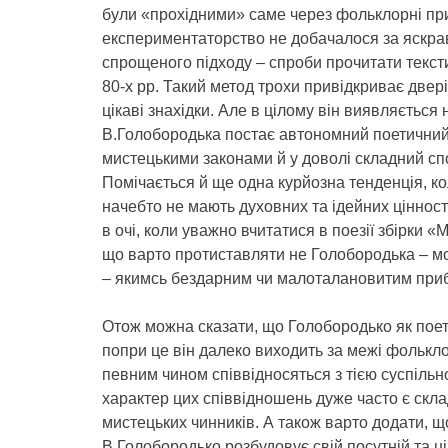
були «прохідними» саме через фольклорні пр
експериментаторство не добачалося за яскр
спрощеного підходу – спроби прочитати тексти 
80-х рр. Такий метод трохи привідкриває двер
цікаві знахідки. Але в цілому він виявляється
В.Голобородька постає автономний поетичний 
мистецькими законами й у доволі складний спо
Помічається й ще одна курйозна тенденція, к
начебто не мають духовних та ідейних цінност
в очі, коли уважно вчитатися в поезії збірки 
що варто протиставляти не Голобородька – м
– якимсь бездарним чи малоталановитим при
Отож можна сказати, що Голобородько як поет
попри це він далеко виходить за межі фолькло
певним чином співвідносяться з тією суспільн
характер цих співвідношень дуже часто є скл
мистецьких чинників. А також варто додати, щ
В.Голобородько розбудовує свій посутній та ц