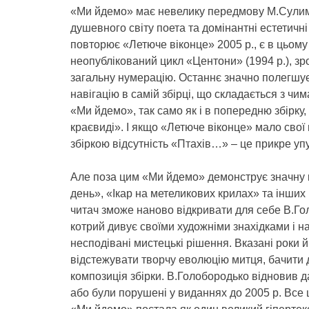
«Ми йдемо» має невелику передмову М.Сулими,
душевного світу поета та домінантні естетичн
повторює «Летюче віконце» 2005 р., є в цьому 
неопублікований цикл «Центони» (1994 р.), з
загальну нумерацію. Останнє значно полегшує
навігацію в самій збірці, що складається з чима
«Ми йдемо», так само як і в попередню збірку,
краєвиді». І якщо «Летюче віконце» мало свої
збіркою відсутність «Птахів…» – це прикре у
Але поза цим «Ми йдемо» демонструє значну кі
день», «Ікар на метеликових крилах» та інших 
читач зможе наново відкривати для себе В.Гол
котрий дивує своїми художніми знахідками і на
несподівані мистецькі рішення. Вказані роки 
відстежувати творчу еволюцію митця, бачити 
композиція збірки. В.Голобородько відновив да
або були порушені у виданнях до 2005 р. Все ц