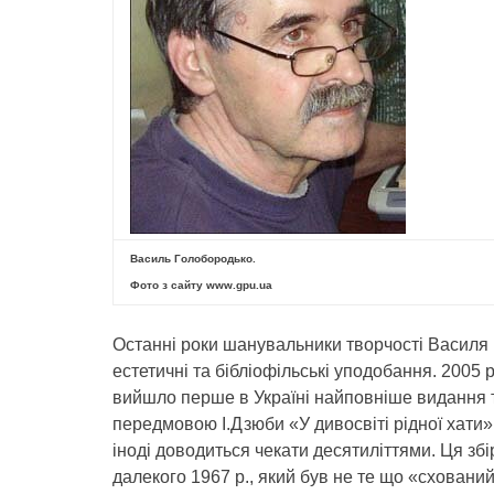
Василь Голобородько.
Фото з сайту www.gpu.ua
Останні роки шанувальники творчості Василя 
естетичні та бібліофільські уподобання. 2005 р
вийшло перше в Україні найповніше видання т
передмовою І.Дзюби «У дивосвіті рідної хати»
іноді доводиться чекати десятиліттями. Ця з
далекого 1967 р., який був не те що «сховани