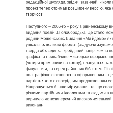
редакційної шухляди, звідки, зазвичай, ніколи
проект тепер отримав розширену версію, яка 
творчості.
Наступного – 2006-го – року в рівненському в
видання поезій В.Голобородька. Це стало мож
родини Мошенських. Видання «Ми йдемо» як на
унікальне: великий формат (згадуючи зауваже
тверда обкладинка, крейдяний папір, кожна по
графіка та привабливе мистецьке оформлення
(чотири примірники на кожну); планується так
факультети, та серед районних бібліотек. Пізні
поліграфічною основою та оформленням – це
вартість якого є своєрідним продовженням ес
Напрошується й інше міркування: те, що свого
різними партійними ідеологами та людьми в ци
виринуло як незаперечний високомистецький пр
виконанні.