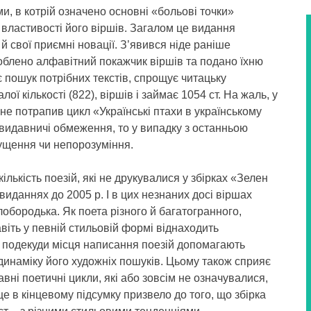
 в котрій означено основні «больові точки»
і властивості його віршів. Загалом це видання
й свої приємні новації. З’явився ніде раніше
роблено алфавітний покажчик віршів та подано їхню
 пошук потрібних текстів, спрощує читацьку
лої кількості (822), віршів і займає 1054 ст. На жаль, у
 не потрапив цикл «Українські птахи в українському
 видавничі обмеження, то у випадку з останньою
пущення чи непорозуміння.
лькість поезій, які не друкувалися у збірках «Зелен
виданнях до 2005 р. І в цих незнаних досі віршах
обородька. Як поета різного й багатогранного,
віть у певній стильовій формі віднаходить
й подекуди місця написання поезій допомагають
динаміку його художніх пошуків. Цьому також сприяє
вні поетичні цикли, які або зовсім не означувалися,
е в кінцевому підсумку призвело до того, що збірка