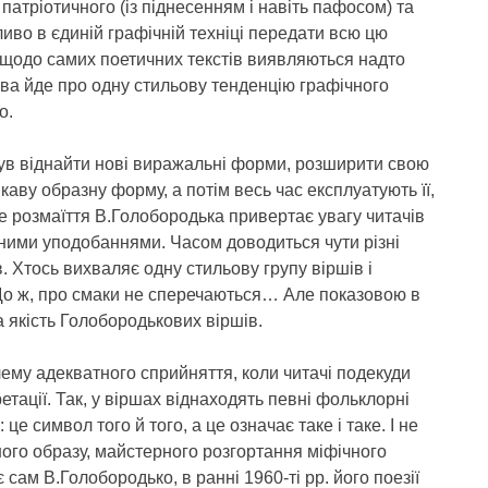
патріотичного (із піднесенням і навіть пафосом) та
ливо в єдиній графічній техніці передати всю цю
 щодо самих поетичних текстів виявляються надто
ва йде про одну стильову тенденцію графічного
о.
ув віднайти нові виражальні форми, розширити свою
ікаву образну форму, а потім весь час експлуатують її,
е розмаїття В.Голобородька привертає увагу читачів
чними уподобаннями. Часом доводиться чути різні
в. Хтось вихваляє одну стильову групу віршів і
Що ж, про смаки не сперечаються… Але показовою в
 якість Голобородькових віршів.
ему адекватного сприйняття, коли читачі подекуди
етації. Так, у віршах віднаходять певні фольклорні
е символ того й того, а це означає таке і таке. І не
ного образу, майстерного розгортання міфічного
 сам В.Голобородько, в ранні 1960-ті рр. його поезії