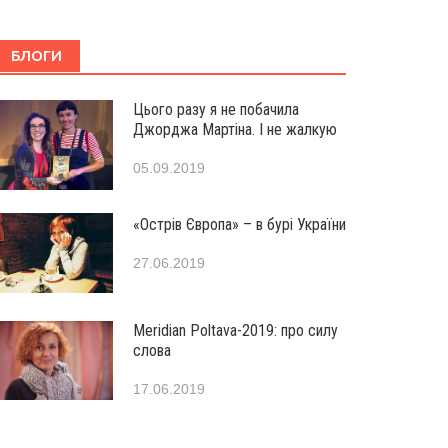
БЛОГИ
Цього разу я не побачила
Джорджа Мартіна. І не жалкую
05.09.2019
«Острів Європа» – в бурі України
27.06.2019
Мeridian Poltava-2019: про силу
слова
17.06.2019