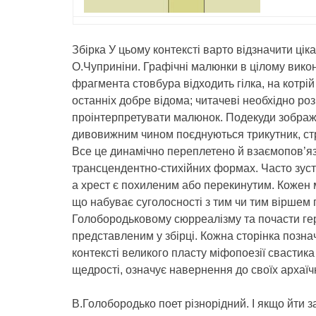
Збірка У цьому контексті варто відзначити цік
О.Чуприніни. Графічні малюнки в цілому вико
фрагмента стовбура відходить гілка, на котрі
останніх добре відома; читачеві необхідно роз
проінтерпретувати малюнок. Подекуди зображе
дивовижним чином поєднуються трикутник, стрі
Все це динамічно переплетено й взаємопов’яза
трансцендентно-стихійних формах. Часто зустр
а хрест є похиленим або перекинутим. Кожен м
що набуває суголосності з тим чи тим віршем 
Голобородьковому сюрреалізму та почасти гер
представленим у збірці. Кожна сторінка позн
контексті великого пласту міфопоезії свастика
щедрості, означує навернення до своїх архаїч
В.Голобородько поет різнорідний. І якщо йти 