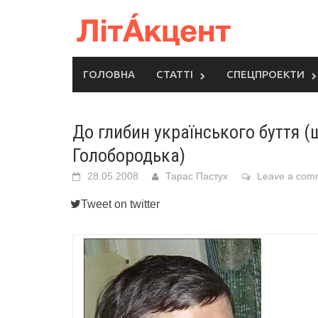
Skip
to
content
ГОЛОВНА
СТАТТІ
СПЕЦПРОЕКТИ
До глибин українського буття (
Голобородька)
28.05.2008
Тарас Пастух
Leave a com
Tweet on twitter