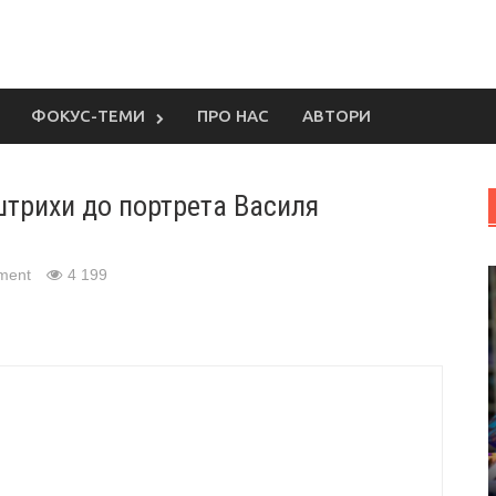
ФОКУС-ТЕМИ
ПРО НАС
АВТОРИ
штрихи до портрета Василя
ment
4 199