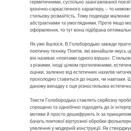
герметичними, суспільно заангажованої поезії 
іронічно-саркастичного характеру, – то немож
стильову розмаїтість. Тому подекуди малюнки
абстрактними та умоглядними. Проте якщо мо
оформлення, то тут вона підібрана оптимальн
Як уже йшлося, В.Голобородько завжди прагн
поетичну техніку. Поетів, які винайшли якусь ц
він називає «поетами одного вірша». Стильов
з різними, іноді цілком протилежними, естети
оцінки, залежно від естетичних нахилів читачі
прохолодно ставиться до інших, чи навпаки. 
даному випадку є оця різностильова естетична
Тексти Голобородька ставлять серйозну пробл
спрощено та однобічно підходять до їх інтерпр
мотиви й просто дешифрують їх за принципом: ц
бачать поетової віртуозної обробки фольклор
уявлення у модерній конструкції. Як стверджує