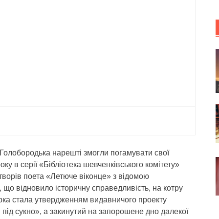
Голобородька нарешті змогли погамувати свої
оку в серії «Бібліотека шевченківського комітету»
ворів поета «Летюче віконце» з відомою
, що відновило історичну справедливість, на котру
бірка стала утвердженням видавничого проекту
й під сукно», а закинутий на запорошене дно далекої