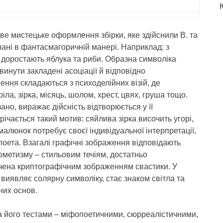
аве мистецьке оформлення збірки, яке здійснили В. та
нані в фантасмагоричній манері. Наприклад: з
й доростають яблука та риби. Образна символіка
винути закладені асоціації й відповідно
ння складаються з психоделійних візій, де
ла, зірка, місяць, шолом, хрест, цвях, груша тощо.
но, виражає дійсність відтворюється у її
ічається такий мотив: сяйлива зірка височить угорі,
алюнок потребує своєї індивідуальної інтерпретації,
поета. Взагалі графічні зображення відповідають
метизму – стильовим течіям, достатньо
ачена криптографічним зображенням свастики. У
 виявляє солярну символіку, стає знаком світла та
них основ.
за його тестами – міфопоетичними, сюрреалістичними,