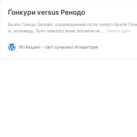
Ґонкури versus Ренодо
Брати Гонкур Заповіт, оприлюднений після смерті братів Ґонк
Ґон
їх, вочевидь, було чимало) вони заповіли на …
Читати далі
ver
Ре
ЛітАкцент - світ сучасної літератури