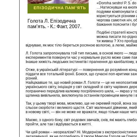
«Doroha sestro! P. S. do
…Натиснувши на кнопку 
подумки компонувати с
користуються різними а
чергова самотня ніч, о
Голота Л. Епізодична
бажання пояснити і б
пам’ять. - К.: Факт, 2007.
Подібні стратегії конс
можна писати по-рідно
ти живеш ? Хто пробуди
відчуваю, як моє тіло береться росяною вологою, а легке, май
Л. Голота запропонувала той тип письма, в основі якого — людс
експериментів повернути час у нормальне русло може саме пам’
Інакше хижість людських інстинктів і прагнення до канібалізму,
Отже, в українській літературі — повернення до розуміння кон
піддати все тотальній іронії. Боюся, що сучасні поп-критики за
різний.
Найцікавіше те, що новий роман Л. Голоти — це не неопозитивізм,
українського світу, ініціація у світ складний зі світу чарівни
погранично переділив калюжку посрібленого шкла, — якраз у том
щілинка вивільнила, вихлюпнула останнім промінцем минуле і в
Так, у цьому творі мова, можливо, ще не окремий герой, вона за
сльози скорботи і великого щастя. Світ маленької дівчинки, яки
в новому світі, — він не може не вражати, якщо тільки наше чит
Маємо, з одного боку, світ родових звичаїв, снів, які мають гли
пройти, але так і відбувається в житті.
Чи цей роман – неореалізм? Ні. Модернізм з експресіоністичним
детермінації, як не потребують її твори Миколи Гоголя чи Григо