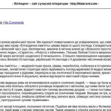
- ЛітАкцент – світ сучасної літератури -
http://litakcent.com
-
ія
|
No Comments
и роком української прози. Ми нарешті повертаємося до усвідомлення, що сам
що має назву «Епізодична пам’ять» цікава якраз із цього погляду. Складається
Власний час» (що, безперечно, викличе в читача алюзії до «Власного простор
онячні люди», «Скрипти», «Робота з обличчям». Письмо Любові Голоти вкоріне
 через категорії «радісного й печального». З їхнього перехрещення народжуєть
олись Великої Атлантиди, української Атлантиди з її духовним і містичним косм
а пам’ять» — модерністська проза, цікава, переболіла, побачена в історично
письмо, лінгвістичні структури якого відбивають погляд вдумливої й мудрої жінк
ас прощання з рідними, перебула в час політичної й економічної кризи, кризи св
, сюрреалістично й візуально, можна відтворити змістовий образ книжки.
му видюща уява не втомлювалася шукати сонячних людей, — якщо це була казк
нка ніби боялась обпалити роговицю яскравістю і світінням, що ними били гус
и листу й трави, відкриті навстріч тихому весняному дощеві, — і вони поставали
і прозорішати, переміщаючись слідом за сонячними людьми. Вигадка чи гра, але
рше на толоці, знайшла сріблястий кущ заячого вуха, обмацує листяну пухнаст
к, притрушених сухими травинами».
ізні часові площини, позначені петитом. Подібне ми вже колись мали у Фолкне
ір, який живе у своєму уявному часові. Також цікавою є спроба залучити до ро