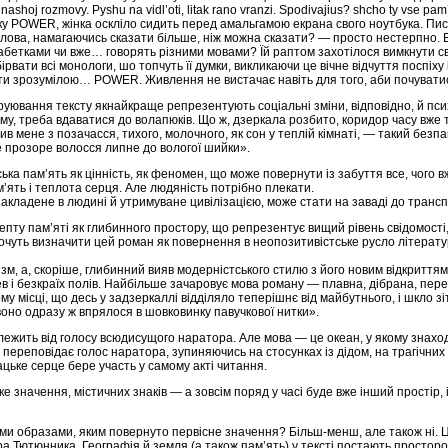
 nashoj rozmovy. Pyshu na vidl’oti, litak rano vranzi. Spodivajius? shcho ty vse pam
POWER, жінка оскліло сидить перед амальгамою екрана свого ноутбука. Писати 
лова, намагаючись сказати більше, ніж можна сказати? — просто нестерпно. Ві
бетками чи вже… говорять різними мовами? Їй раптом захотілося вимкнути свою 
бірвати всі монологи, шо топчуть її думки, викликаючи це вічне відчуття поспіх
ути зрозумілою… POWER. Живлення не вистачає навіть для того, аби почуват
труювання тексту якнайкраще репрезентують соціальні зміни, відповідно, й психо
му, треба вдаватися до волапюків. Що ж, дзеркала розбито, коридор часу вже
в мене з позачасся, тихого, молочного, як сон у теплій кімнаті, — такий без
же прозоре волосся липне до вологої шийки».
ька пам’ять як цінність, як феномен, що може повернути із забуття все, чого 
ять і теплота серця. Але людяність потрібно плекати.
 закладене в людині й утримуване цивілізацією, може стати на заваді до трансп
цепту пам’яті як глибинного простору, що репрезентує вищий рівень свідомос
хочуть визначити цей роман як повернення в неопозитивістське русло літератур
 а, скоріше, глибинний вияв модерністського стилю з його новим відкриттям мови
х дерев і безкраїх полів. Найбільше зачаровує мова роману — плавна, дібрана, 
у місці, що десь у задзеркаллі відділяло теперішнє від майбутнього, і шкло 
оно одразу ж впрялося в шовковинку павучкової нитки».
лежить від голосу всюдисущого наратора. Але мова — це океан, у якому знаходя
й переповідає голос наратора, зупиняючись на стосунках із дідом, на трагічни
ацьке серце бере участь у самому акті читання.
боке значення, містичних знаків — а зовсім поряд у часі буде вже інший прості
и образами, яким повернуто первісне значення? Більш-менш, але також ні. Це 
ра Тютюнника. Географія й земля (а також пам’ять) у тексті постають простором