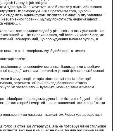
’jatajesh і zrobysh jak obicjala…
відповідь їй не хочеться, але й лягати у ліжко, аби півночі
дсутність взаєморозуміння з братом від того, що вони
свідомість одним рухом, як світло в кімнаті, у яку запливає її
у і незбагненної провини, мульку присутність недосказаності,
ись живою…».
логічні; час розкидає людей у різні світи, з яких уже навіть не
 також інший. «…Де ти починаєшся, мій власний часе? Часе, де
пам’ятний і вседержимий, що пробудження вимагає зусиль, я
вже немає в часі теперішньому. З доби пост-атомних
лантації пам’яті.
ті, порівняно з попередніми останньо-барикадними спробами
ної традиції, хоча сам позитивізм у своїй філософській основі
 й комунікації. Історія жінки на тлі трагічної історії
пересипана, пережита. «Сірий привид бетонного стовпа
зітхнуло чи застогнало — вузенька, мов нарізана алмазом
ть відображення людська душа і психіка, а в тій душі — гіркі
х сторінках хвороб і смертей… на становленні вже сильної жінки
р, із електронними листами і транслітом. Через усе доведеться
голос, а отже, це література, яка не потребує чіткої стильової
 повноти, якої вже в наш час не існує, бо для розуміння землі