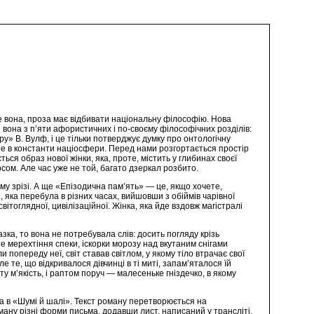
е вона, проза має відбивати національну філософію. Нова
 вона з п’яти афористичних і по-своєму філософічних розділів:
у» В. Вулф, і це тільки потверджує думку про онтологічну
не в константи націосфери. Перед нами розгортається простір
ся образ нової жінки, яка, проте, містить у глибинах своєї
осом. Але час уже не той, багато дзеркал розбито.
му зрізі. А ще «Епізодична пам’ять» — це, якщо хочете,
и, яка перебула в різних часах, вийшовши з обіймів чарівної
ітоглядної, цивілізаційної. Жінка, яка йде вздовж магістралі
а, то вона не потребувала слів: досить погляду крізь
те мерехтіння спеки, іскорки морозу над вкутаним снігами
 попереду неї, світ ставав світлом, у якому тіло втрачає свої
 те, що відкривалося дівчинці в ті миті, запам’яталося їй
у м’якість, і раптом поруч — малесеньке гніздечко, в якому
ра в «Шумі й шалі». Текст роману перетворюється на
ману різні форми письма, додавши лист, написаний у трансліті.