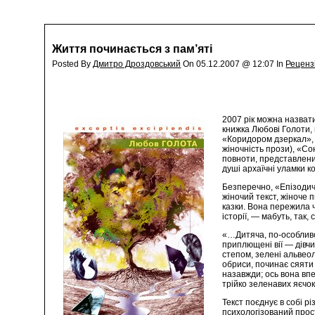
Життя починається з пам’яті
Posted By
Дмитро Дроздовський
On 05.12.2007 @ 12:07 In
Реценз
2007 рік можна назват
книжка Любові Голоти, 
«Коридором дзеркал», «
жіночність прози), «С
повноти, представлений
душі архаїчні уламки к
Безперечно, «Епізодичн
жіночий текст, жіноче 
казки. Вона пережила ч
історії, — мабуть, так
«…Дитяча, по-особливо
приплющені вії — дівчи
степом, зелені альвеол
обриси, починає сяяти 
назавжди; ось вона впе
трійко зеленавих яєчо
Текст поєднує в собі р
психологізований прост