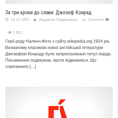
За три кроки до слави: Джозеф Конрад
19.12.2007
Людмила Людвиченко
Comment
1 821
Герб роду Наленч.Фото з сайту wikipedia.org 1924 рік.
Визнаному класикові нової англійської літератури
Джозефові Конраду було запропоновано титул лорда.
Письменник подякував, проте відмовився. Що
спричинило
[…]