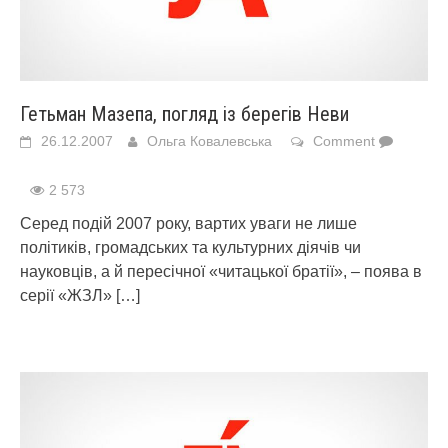
Гетьман Мазепа, погляд із берегів Неви
26.12.2007
Ольга Ковалевська
Comment
2 573
Серед подій 2007 року, вартих уваги не лише
політиків, громадських та культурних діячів чи
науковців, а й пересічної «читацької братії», – поява в
серії «ЖЗЛ»
[…]