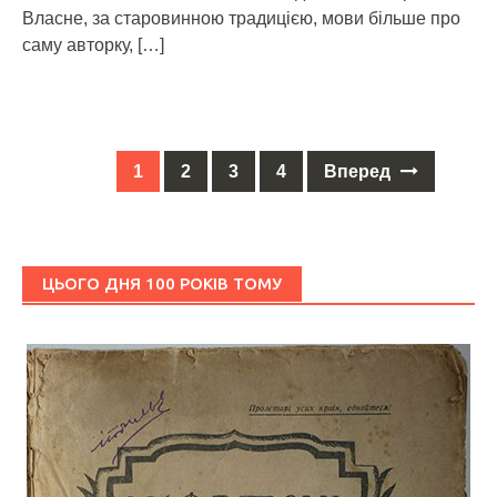
Власне, за старовинною традицією, мови більше про
саму авторку,
[…]
1
2
3
4
Вперед
Posts
navigation
ЦЬОГО ДНЯ 100 РОКІВ ТОМУ